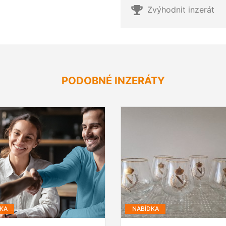
Zvýhodnit inzerát
PODOBNÉ INZERÁTY
KA
NABÍDKA