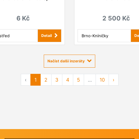
6 Kč
2 500 Kč
střed
Brno-Kníničky
Detail
De
Načíst další inzeráty
‹
1
2
3
4
5
…
10
›