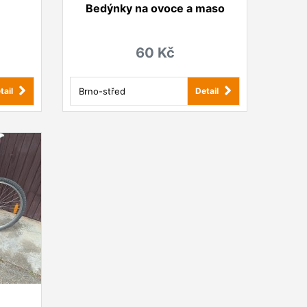
Bedýnky na ovoce a maso
60 Kč
Brno-střed
tail
Detail