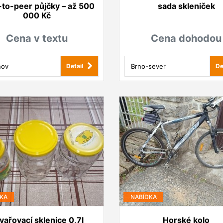
to-peer půjčky – až 500
sada skleniček
000 Kč
Cena v textu
Cena dohodou
nov
Brno-sever
Detail
De
KA
NABÍDKA
vařovací sklenice 0,7l
Horské kolo