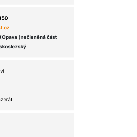
850
t.cz
 (Opava (nečleněná část
skoslezský
vi
nzerát