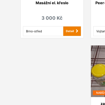
Masážní el. křeslo
Peer-
3 000 Kč
Brno-střed
Vojta
Detail
NABÍD
za