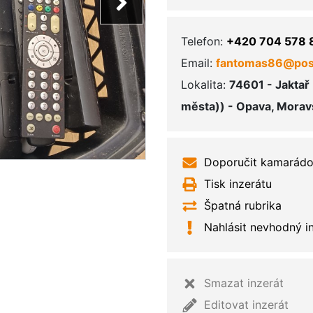
Telefon:
+420 704 578 
Email:
fantomas86@pos
Lokalita:
74601 - Jaktař
města)) - Opava, Morav
Doporučit kamarádo
Tisk inzerátu
Špatná rubrika
Nahlásit nevhodný i
Smazat inzerát
Editovat inzerát