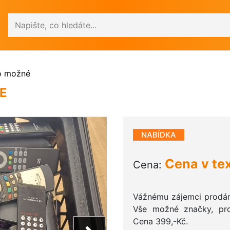
Vyhledávání
o možné
E
NABÍDKA
Cena v te
Cena:
Vážnému zájemci prodám
Vše možné značky, pr
Cena 399,-Kč.