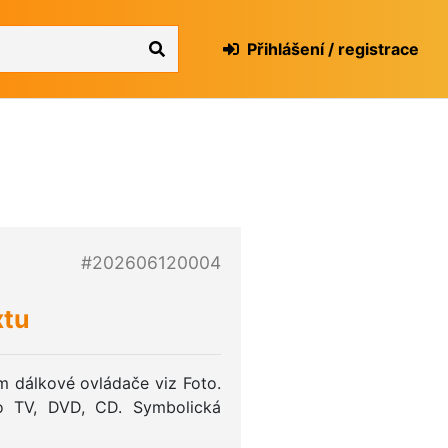
Přihlášení / registrace
#202606120004
xtu
 dálkové ovládače viz Foto.
o TV, DVD, CD. Symbolická