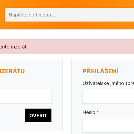
Vyhledávání
nto inzerát.
NZERÁTU
PŘIHLÁŠENÍ
Uživatelské jméno (př
Heslo
OVĚŘIT