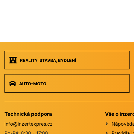
REALITY, STAVBA, BYDLENÍ
AUTO-MOTO
Technická podpora
Vše o inzer
info@inzertexpres.cz
Nápověd
Po-Pá: 8:30 - 17:00
Pravidla 