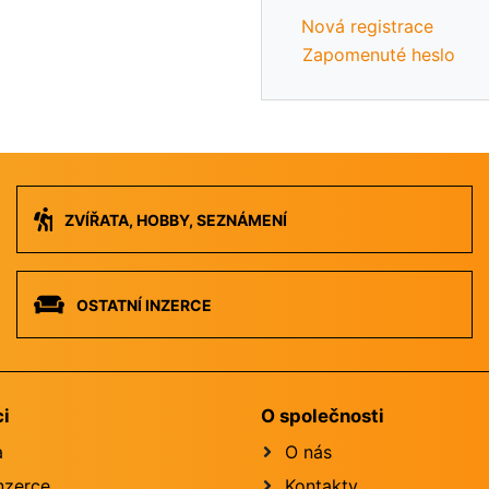
Nová registrace
Zapomenuté heslo
ZVÍŘATA, HOBBY, SEZNÁMENÍ
OSTATNÍ INZERCE
ci
O společnosti
a
O nás
inzerce
Kontakty