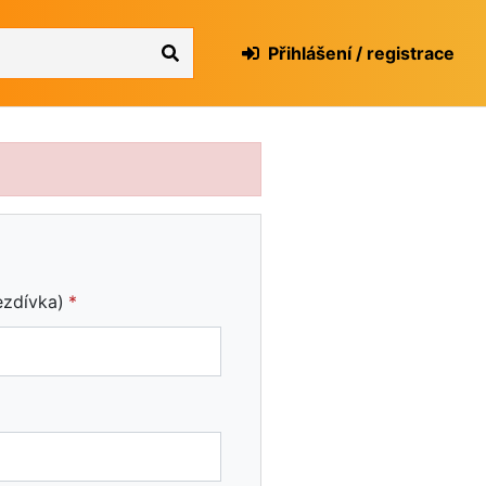
Přihlášení / registrace
ezdívka)