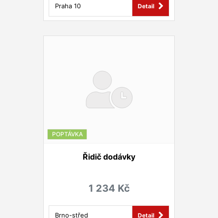
Praha 10
Detail
POPTÁVKA
Řidič dodávky
1 234 Kč
Brno-střed
Detail