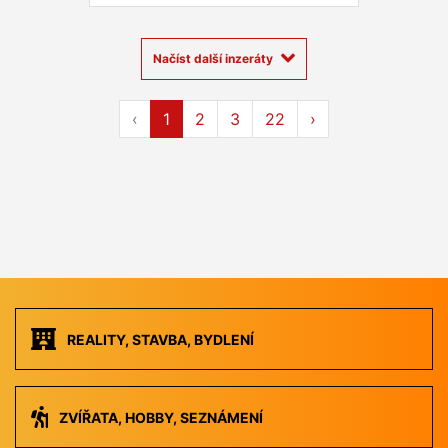
Načíst další inzeráty
‹
1
2
3
22
›
REALITY, STAVBA, BYDLENÍ
ZVÍŘATA, HOBBY, SEZNÁMENÍ