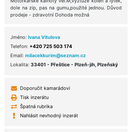
Motorkarske kalhoty vel.M,vyztuze kolen a lytek,
dole na zip, pas na gumu,použité jednou. Důvod
prodeje - zdravotní Dohoda možná
Jméno:
Ivana Vitulova
Telefon:
+420 725 503 174
Email:
milacekkurim@seznam.cz
Lokalita:
33401 - Přeštice
- Plzeň-jih, Plzeňský
Doporučit kamarádovi
Tisk inzerátu
Špatná rubrika
Nahlásit nevhodný inzerát