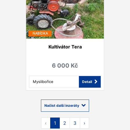
NABÍDKA
Kultivátor Tera
6 000 Kč
Myslibořice
Detail
Načíst další inzeráty
‹
1
2
3
›