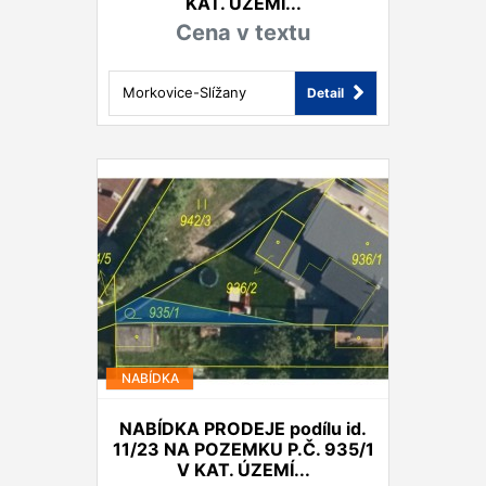
KAT. ÚZEMÍ...
Cena v textu
Morkovice-Slížany
Detail
NABÍDKA
NABÍDKA PRODEJE podílu id.
11/23 NA POZEMKU P.Č. 935/1
V KAT. ÚZEMÍ...