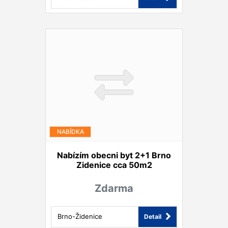
NABÍDKA
Nabízím obecni byt 2+1 Brno
Zidenice cca 50m2
Zdarma
Brno-Židenice
Detail