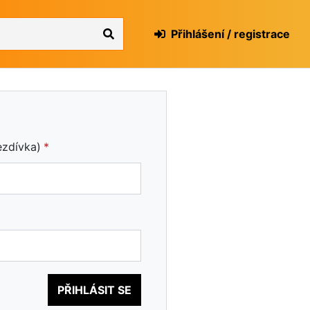
Přihlášení / registrace
ezdívka)
PŘIHLÁSIT SE