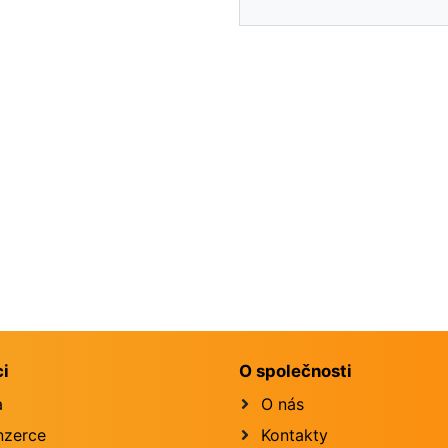
ci
O společnosti
a
O nás
inzerce
Kontakty